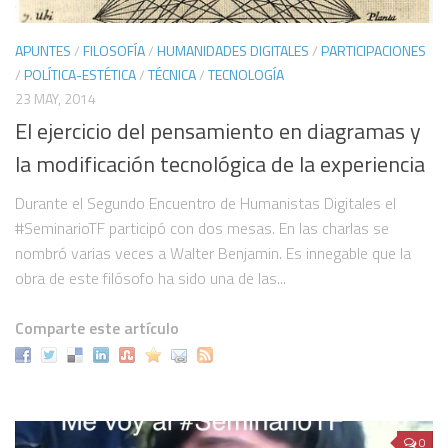
Herramientas digitales
APUNTES
/
FILOSOFÍA
/
HUMANIDADES DIGITALES
/
PARTICIPACIONES
Hashtag en twitter: #SeminarioTF
/
POLÍTICA-ESTÉTICA
/
TÉCNICA
/
TECNOLOGÍA
VAE
23 MAY, 2014
El ejercicio del pensamiento en diagramas y
Lista de proyectos digitales
la modificación tecnológica de la experiencia
Participantes
¿Cómo puedo participar?
Durante el Segundo Encuentro de Humanistas Digitales el
#SeminarioTF participó con dos mesas. En las charlas se
Histórico
nombró varias veces a Walter Benjamin. Es innegable que la
In memoriam
obra de este filósofo ha sido una de las...
Publicaciones colectivas
Comparte este artículo
Humanidades Digitales. Ilustración, difusión y publicidad
Comité editorial de Virtualis. Vol. 8, Núm. 15 (2017)
Problematizar la tecnología en México: Ramos, Lombardo y Zea
¿Cómo se ha dicho la potencia de lo tecnológico en una singularidad
0