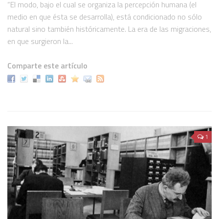
“El modo, bajo el cual se organiza la percepción humana (el
medio en que ésta se desarrolla), está condicionado no sólo
natural sino también históricamente. La era de las migraciones,
en que surgieron la...
Comparte este artículo
1