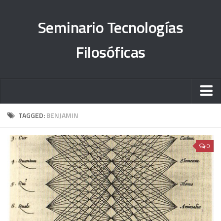
Seminario Tecnologías
Filosóficas
Sobre el proyecto
TAGGED:
BENJAMIN
Órdenes del día
0
#TesisFilosUNAM
Objetivos
Informe 2013-2015
Informe 2015-2018
Informe 2019-2023