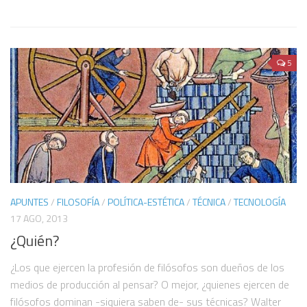
La incapacidad de las narrativas filosóficas que responden a la
situación del Covid
Sesiones COVID 19
5
Discusión sobre “Deleuze and the Diagram” con el
SeminarioHDTEC
I Coloquio “El pensamiento sobre la técnica en México”
Qatipana: Hacia un devenir de la cosmotécnica Latinoamericana
Invención. Gilbert Simondon
Invención. Gilbert Simondon 2
¿Cómo hacer un proyecto de humanidades digitales usando datos
APUNTES
/
FILOSOFÍA
/
POLÍTICA-ESTÉTICA
/
TÉCNICA
/
TECNOLOGÍA
bibliográficos? El caso de #TesisFilosUNAM
17 AGO, 2013
Museo de la Mujer 2020
¿Quién?
Museo de la mujer 2021
¿Los que ejercen la profesión de filósofos son dueños de los
Divulgación
medios de producción al pensar? O mejor, ¿quienes ejercen de
filósofos dominan -siquiera saben de- sus técnicas? Walter