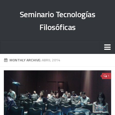
Seminario Tecnologías
Filosóficas
Sobre el proyecto
MONTHLY ARCHIVE:
ABRIL 2014
Órdenes del día
1
#TesisFilosUNAM
Objetivos
Informe 2013-2015
Informe 2015-2018
Informe 2019-2023