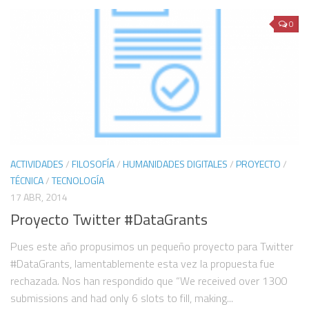
La incapacidad de las narrativas filosóficas que responden a la
situación del Covid
0
Sesiones COVID 19
Discusión sobre “Deleuze and the Diagram” con el
SeminarioHDTEC
I Coloquio “El pensamiento sobre la técnica en México”
Qatipana: Hacia un devenir de la cosmotécnica Latinoamericana
Invención. Gilbert Simondon
ACTIVIDADES
/
FILOSOFÍA
/
HUMANIDADES DIGITALES
/
PROYECTO
/
Invención. Gilbert Simondon 2
TÉCNICA
/
TECNOLOGÍA
¿Cómo hacer un proyecto de humanidades digitales usando datos
17 ABR, 2014
bibliográficos? El caso de #TesisFilosUNAM
Proyecto Twitter #DataGrants
Museo de la Mujer 2020
Pues este año propusimos un pequeño proyecto para Twitter
Museo de la mujer 2021
#DataGrants, lamentablemente esta vez la propuesta fue
Divulgación
rechazada. Nos han respondido que “We received over 1300
submissions and had only 6 slots to fill, making...