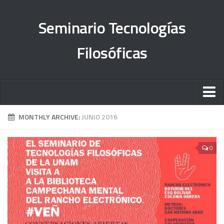
Seminario Tecnologías
Filosóficas
Sobre el proyecto
MONTHLY ARCHIVE:
JUNIO 2016
Órdenes del día
0
#TesisFilosUNAM
Objetivos
Informe 2013-2015
Informe 2015-2018
Informe 2019-2023