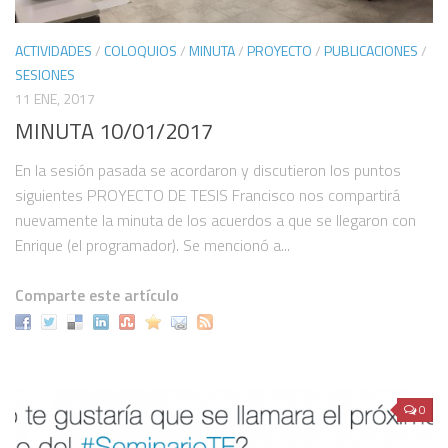
Herramientas digitales
ACTIVIDADES
/
COLOQUIOS
/
MINUTA
/
PROYECTO
/
PUBLICACIONES
/
Hashtag en twitter: #SeminarioTF
SESIONES
VAE
11 ENE, 2017
MINUTA 10/01/2017
Lista de proyectos digitales
Participantes
En la sesión pasada se acordaron y discutieron los puntos
siguientes PROYECTO DE TESIS Francisco nos compartirá
¿Cómo puedo participar?
nuevamente la minuta de los acuerdos a que se llegaron con
Histórico
Enrique (el programador). Se mencionó a...
In memoriam
Comparte este artículo
Publicaciones colectivas
Humanidades Digitales. Ilustración, difusión y publicidad
Comité editorial de Virtualis. Vol. 8, Núm. 15 (2017)
Problematizar la tecnología en México: Ramos, Lombardo y Zea
0
¿Cómo se ha dicho la potencia de lo tecnológico en una singularidad