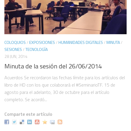
COLOQUIOS
/
EXPOSICIONES
/
HUMANIDADES DIGITALES
/
MINUTA
/
SESIONES
/
TECNOLOGÍA
28 JUN, 2014
Minuta de la sesión del 26/06/2014
Acuerdos Se recordaron las fechas límite para los artículos del
libro de HD con los que colaborará el #SeminarioTF. 15 de
agosto para el adelanto, 30 de octubre para el artículo
completo. Se acordó...
Comparte este artículo