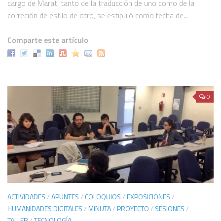
cargo de Marat, tanto de la traducción de uno como de la
correción de estilo de otro, se estipuló como fecha de...
Comparte este artículo
0
ACTIVIDADES
/
APUNTES
/
COLOQUIOS
/
EXPOSICIONES
/
HUMANIDADES DIGITALES
/
MINUTA
/
PROYECTO
/
SESIONES
/
TALLER
/
TECNOLOGÍA