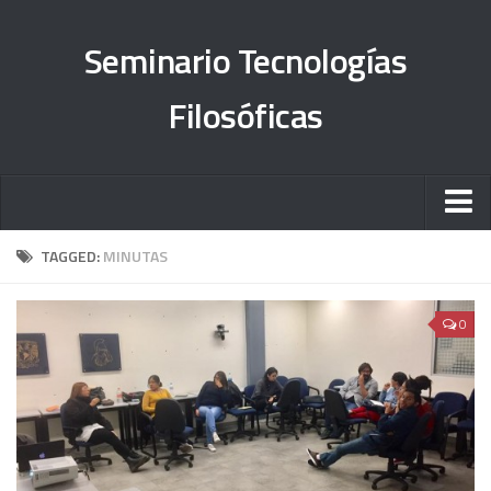
Seminario Tecnologías
Filosóficas
Sobre el proyecto
TAGGED:
MINUTAS
Órdenes del día
0
#TesisFilosUNAM
Objetivos
Informe 2013-2015
Informe 2015-2018
Informe 2019-2023