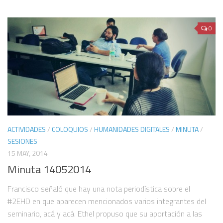
0
ACTIVIDADES
/
COLOQUIOS
/
HUMANIDADES DIGITALES
/
MINUTA
/
SESIONES
15 MAY, 2014
Minuta 14052014
Francisco señaló que hay una nota periodística sobre el
#2EHD en que aparecen mencionados varios integrantes del
seminario, acá y acá. Ethel propuso que su aportación a las