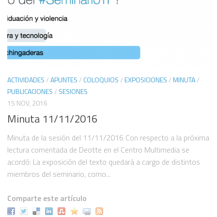
aún llamada mexicana?
Sobre los usos de las visualizaciones digitales en la investigación
filosófica
Estenogramas Filosóficos. Günther Anders
Dossier Filosofía de la tecnología
Canal de video
ACTIVIDADES
/
APUNTES
/
COLOQUIOS
/
EXPOSICIONES
/
MINUTA
/
PUBLICACIONES
/
SESIONES
Coloquio 2015 “Pensamiento y tecnología”
15 NOV, 2016
Mesa en el Coloquio “La filosofía en el bachillerato mexicano” 2016
Minuta 11/11/2016
Coloquio 2018 “Tecnología: cuerpos y violencias”
Minuta de la sesión del 11/11/2016 Con respecto a la próxima
Video para “Post-Internet Philosophy: exhibition of semester
lectura comentada de Deotte en el Centro Multimedia se
projects”
acordó: La exposición del texto quedará a cargo de distintos
Jornadas de análisis de paradigmas enciclopédicos en Internet
miembros del seminario, como...
Experimento estético en video para determinar como funciona la
Biblioteca Vasconcelos
Comparte este artículo
Jam de improvisación conceptual