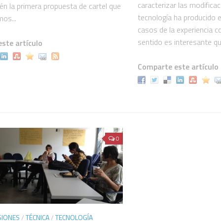
caracterizar las modificac
én la primera propuesta de cartel que
tecnología ha producido e
os...
casos de la experiencia 
sentido es interesante que
ste artículo
Comparte este artículo
0
SIONES
/
TÉCNICA
/
TECNOLOGÍA