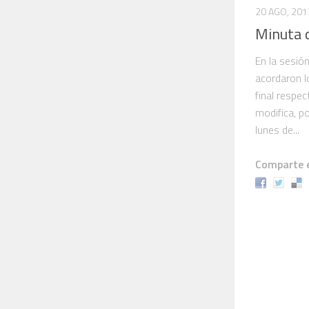
20 AGO, 201
Minuta 
En la sesió
acordaron l
final respe
modifica, p
lunes de...
Comparte e