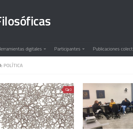
ilosóficas
erramientas digitales
Participantes
Publicaciones colect
D:
POLÍTICA
0