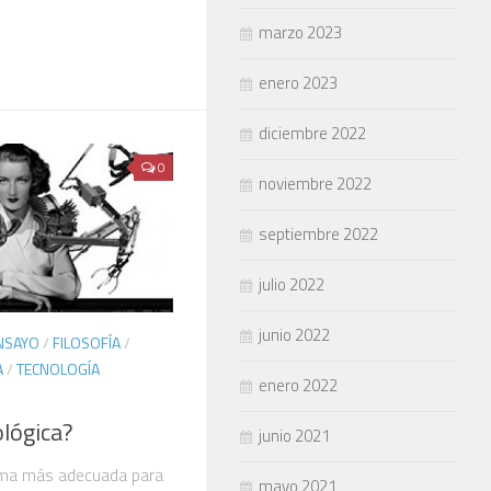
marzo 2023
enero 2023
diciembre 2022
0
noviembre 2022
septiembre 2022
julio 2022
junio 2022
NSAYO
/
FILOSOFÍA
/
A
/
TECNOLOGÍA
enero 2022
ológica?
junio 2021
rma más adecuada para
mayo 2021