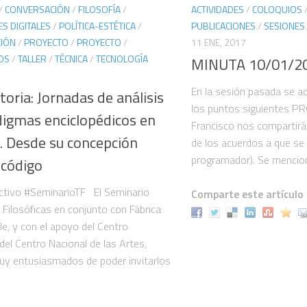
/
CONVERSACIÓN
/
FILOSOFÍA
/
ACTIVIDADES
/
COLOQUIOS
S DIGITALES
/
POLÍTICA-ESTÉTICA
/
PUBLICACIONES
/
SESIONES
IÓN
/
PROYECTO
/
PROYECTO
/
11 ENE, 2017
OS
/
TALLER
/
TÉCNICA
/
TECNOLOGÍA
MINUTA 10/01/2
En la sesión pasada se a
oria: Jornadas de análisis
los puntos siguientes 
digmas enciclopédicos en
Francisco nos compartir
. Desde su concepción
de los acuerdos a que se 
programador). Se mencion
 código
ctivo #SeminarioTF El Seminario
Comparte este artículo
 Filosóficas en conjunto con Fábrica
ule, y con el apoyo del Centro
del Centro Nacional de las Artes,
y entusiasmados de poder invitarlos