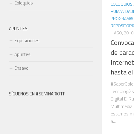
Coloquios
COLOQUIOS
HUMANIDADE
PROGRAMAC
REPOSITORI
APUNTES
1 AGO, 2018
Exposiciones
Convocat
de para
Apuntes
Internet
Ensayo
hasta el
#SaberCole
Tecnologías
SÍGUENOS EN #SEMINARIOTF
Digital El R
Multimedia 
estamos mu
a...