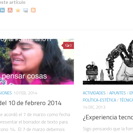
ste artículo
0
SIONES
10 FEB, 2014
ACTIVIDADES
/
APUNTES
/
E
POLÍTICA-ESTÉTICA
/
TÉCNIC
del 10 de febrero 2014
14 DIC, 2013
Se acordó el 7 de marzo como fecha
¿Experiencia tecn
 presentar el borrador de texto para
Sigo pensando que la fo
Icono 14. El 7 de marzo debemos