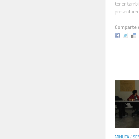
tener tambi
presentarem
Comparte e
MINUTA
/
SE