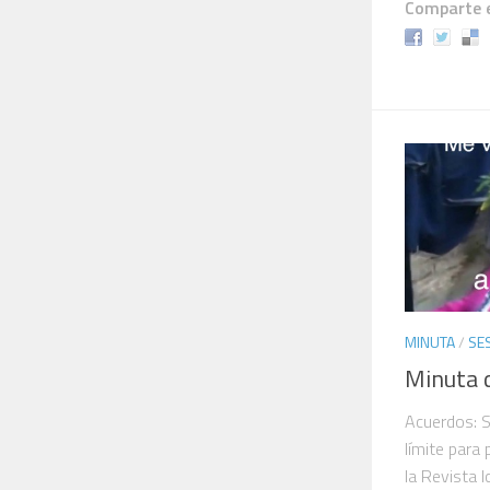
Comparte e
MINUTA
/
SE
Minuta 
Acuerdos: 
límite para
la Revista 