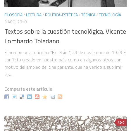
Herramientas digitales
FILOSOFÍA
/
LECTURA
/
POLÍTICA-ESTÉTICA
/
TÉCNICA
/
TECNOLOGÍA
Hashtag en twitter: #SeminarioTF
3 AGO, 2018
VAE
Textos sobre la cuestión tecnológica. Vicente
Lista de proyectos digitales
Lombardo Toledano
Participantes
El hombre y la máquina “Excélsior”, 29 de noviembre de 1929 El
¿Cómo puedo participar?
conflicto creado en nuestro paìs como en algunos otros con
motivo del empleo del cine parlante, que ha venido a suprimir
Histórico
las...
In memoriam
Publicaciones colectivas
Comparte este artículo
Humanidades Digitales. Ilustración, difusión y publicidad
Comité editorial de Virtualis. Vol. 8, Núm. 15 (2017)
Problematizar la tecnología en México: Ramos, Lombardo y Zea
0
¿Cómo se ha dicho la potencia de lo tecnológico en una singularidad