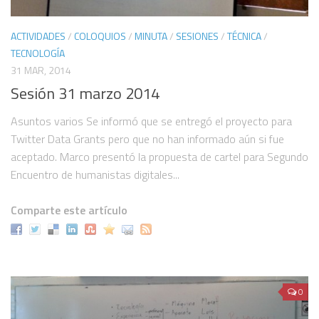
Herramientas digitales
ACTIVIDADES
/
COLOQUIOS
/
MINUTA
/
SESIONES
/
TÉCNICA
/
Hashtag en twitter: #SeminarioTF
TECNOLOGÍA
VAE
31 MAR, 2014
Sesión 31 marzo 2014
Lista de proyectos digitales
Participantes
Asuntos varios Se informó que se entregó el proyecto para
Twitter Data Grants pero que no han informado aún si fue
¿Cómo puedo participar?
aceptado. Marco presentó la propuesta de cartel para Segundo
Histórico
Encuentro de humanistas digitales...
In memoriam
Comparte este artículo
Publicaciones colectivas
Humanidades Digitales. Ilustración, difusión y publicidad
Comité editorial de Virtualis. Vol. 8, Núm. 15 (2017)
Problematizar la tecnología en México: Ramos, Lombardo y Zea
0
¿Cómo se ha dicho la potencia de lo tecnológico en una singularidad