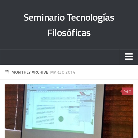
Seminario Tecnologías
Filosóficas
Sobre el proyecto
MONTHLY ARCHIVE:
MARZO 2014
Órdenes del día
0
#TesisFilosUNAM
Objetivos
Informe 2013-2015
Informe 2015-2018
Informe 2019-2023