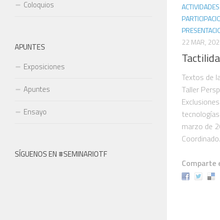
Coloquios
ACTIVIDADES
PARTICIPACI
PRESENTACI
22 MAR, 202
APUNTES
Tactilid
Exposiciones
Textos de l
Apuntes
Taller Persp
Exclusiones
Ensayo
tecnologías
marzo de 20
Coordinado.
SÍGUENOS EN #SEMINARIOTF
Comparte e