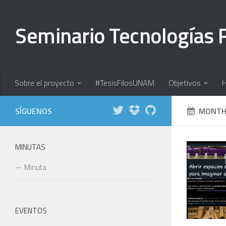
Seminario Tecnologías F
Sobre el proyecto
#TesisFilosUNAM
Objetivos
H
MONTHL
MINUTAS
Minuta
EVENTOS