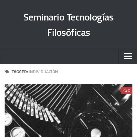
Seminario Tecnologías
Filosóficas
Sobre el proyecto
TAGGED:
INDIVIDUACIÓN
Órdenes del día
0
#TesisFilosUNAM
Objetivos
Informe 2013-2015
Informe 2015-2018
Informe 2019-2023