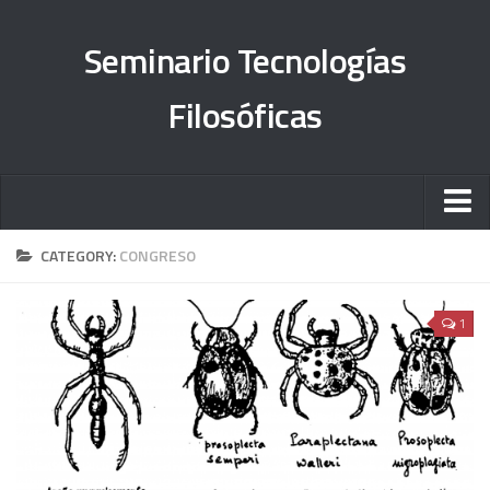
Seminario Tecnologías
Filosóficas
Sobre el proyecto
CATEGORY:
CONGRESO
Órdenes del día
1
#TesisFilosUNAM
Objetivos
Informe 2013-2015
Informe 2015-2018
Informe 2019-2023